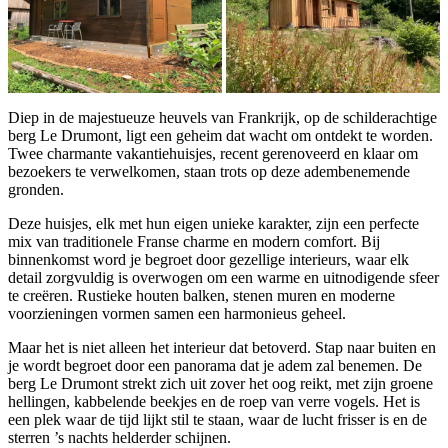
Diep in de majestueuze heuvels van Frankrijk, op de schilderachtige
berg Le Drumont, ligt een geheim dat wacht om ontdekt te worden.
Twee charmante vakantiehuisjes, recent gerenoveerd en klaar om
bezoekers te verwelkomen, staan trots op deze adembenemende
gronden.
Deze huisjes, elk met hun eigen unieke karakter, zijn een perfecte
mix van traditionele Franse charme en modern comfort. Bij
binnenkomst word je begroet door gezellige interieurs, waar elk
detail zorgvuldig is overwogen om een warme en uitnodigende sfeer
te creëren. Rustieke houten balken, stenen muren en moderne
voorzieningen vormen samen een harmonieus geheel.
Maar het is niet alleen het interieur dat betoverd. Stap naar buiten en
je wordt begroet door een panorama dat je adem zal benemen. De
berg Le Drumont strekt zich uit zover het oog reikt, met zijn groene
hellingen, kabbelende beekjes en de roep van verre vogels. Het is
een plek waar de tijd lijkt stil te staan, waar de lucht frisser is en de
sterren ’s nachts helderder schijnen.